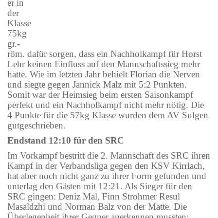
er in
der
Klasse
75kg
gr.-
röm. dafür sorgen, dass ein Nachholkampf für Horst
Lehr keinen Einfluss auf den Mannschaftssieg mehr
hatte. Wie im letzten Jahr behielt Florian die Nerven
und siegte gegen Jannick Malz mit 5:2 Punkten.
Somit war der Heimsieg beim ersten Saisonkampf
perfekt und ein Nachholkampf nicht mehr nötig. Die
4 Punkte für die 57kg Klasse wurden dem AV Sulgen
gutgeschrieben.
Endstand 12:10 für den SRC
Im Vorkampf bestritt die 2. Mannschaft des SRC ihren
Kampf in der Verbandsliga gegen den KSV Kirrlach,
hat aber noch nicht ganz zu ihrer Form gefunden und
unterlag den Gästen mit 12:21. Als Sieger für den
SRC gingen: Deniz Mal, Finn Strohmer Resul
Masaldzhi und Norman Balz von der Matte. Die
Überlegenheit ihrer Gegner anerkennen mussten: