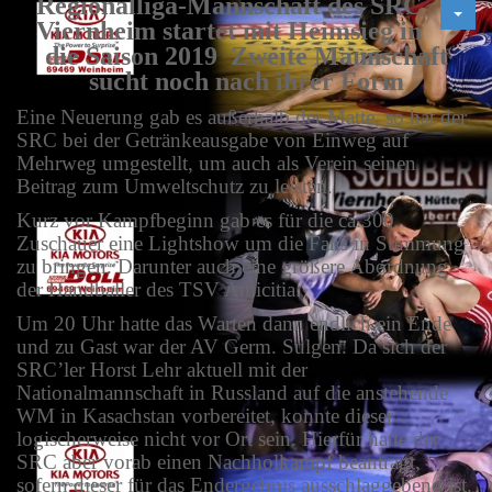
Regionalliga-Mannschaft des SRC
Viernheim startet mit Heimsieg in
die Saison 2019 Zweite Mannschaft
sucht noch nach ihrer Form
Eine Neuerung gab es außerhalb der Matte, so hat der
SRC bei der Getränkeausgabe von Einweg auf
Mehrweg umgestellt, um auch als Verein seinen
Beitrag zum Umweltschutz zu leisten.
Kurz vor Kampfbeginn gab es für die ca.300
Zuschauer eine Lightshow um die Fans in Stimmung
zu bringen. Darunter auch eine größere Abordnung
der Handballer des TSV Amicitia.
Um 20 Uhr hatte das Warten dann endlich ein Ende
und zu Gast war der AV Germ. Sulgen. Da sich der
SRC’ler Horst Lehr aktuell mit der
Nationalmannschaft in Russland auf die anstehende
WM in Kasachstan vorbereitet, konnte dieser
logischerweise nicht vor Ort sein. Hierfür hatte der
SRC aber vorab einen Nachholkampf beantragt,
sofern dieser für das Endergebnis ausschlaggebend ist.