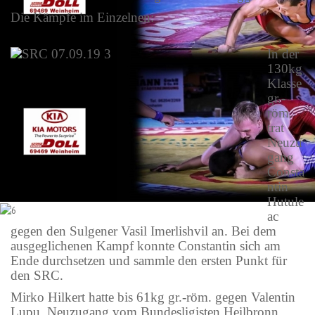
Die Kämpfe im Einzelnen:
In der
130kg
Klasse
gr.-
röm.
trat
Neuzu
gang
Consta
ntin
Hutule
ac
gegen den Sulgener Vasil Imerlishvil an. Bei dem
ausgeglichenen Kampf konnte Constantin sich am
Ende durchsetzen und sammle den ersten Punkt für
den SRC.
Mirko Hilkert hatte bis 61kg gr.-röm. gegen Valentin
Lupu, Neuzugang vom Bundesligisten Heilbronn,