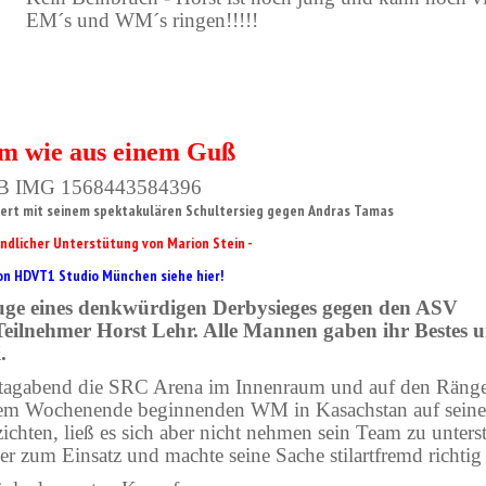
EM´s und WM´s ringen!!!!!
m wie aus einem Guß
lkert mit seinem spektakulären Schultersieg gegen Andras Tamas
eundlicher Unterstütung von Marion Stein -
von HDVT1 Studio München siehe
hier!
uge eines denkwürdigen Derbysieges gegen den ASV
ilnehmer Horst Lehr. Alle Mannen gaben ihr Bestes 
.
itagabend die SRC Arena im Innenraum und auf den Räng
iesem Wochenende beginnenden WM in Kasachstan auf sein
hten, ließ es sich aber nicht nehmen sein Team zu unterst
zum Einsatz und machte seine Sache stilartfremd richtig 