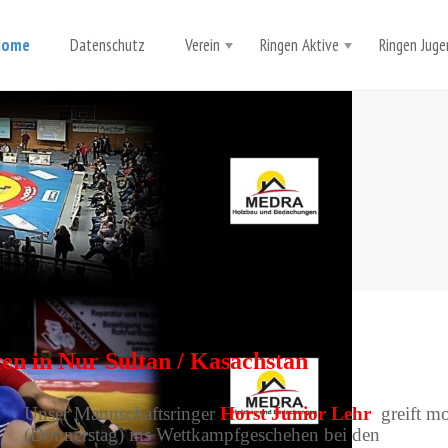
Home
Datenschutz
Verein
Ringen Aktive
Ringen Juge
en in Nur Sultan / Kasachstan
Unser Mannschaftsringer
Horst Junior Lehr
greift m
(Donnerstag) ins Wettkampfgeschehen bei den