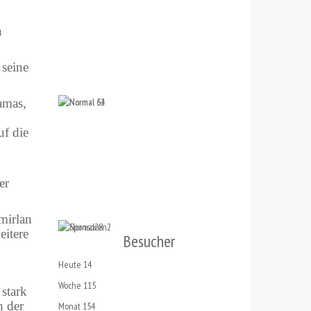
n
 seine
amas,
uf die
er
mirlan
eitere
Besucher
Heute
14
Woche
115
 stark
h der
Monat
154