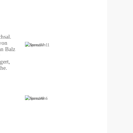
hsal.
 von
an Balz
gert,
the.