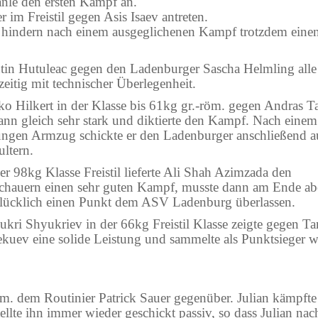
nle den ersten Kampf an.
 im Freistil gegen Asis Isaev antreten.
ht hindern nach einem ausgeglichenen Kampf trotzdem eine
tin Hutuleac gegen den Ladenburger Sascha Helmling alle
eitig mit technischer Überlegenheit.
ko Hilkert in der Klasse bis 61kg gr.-röm. gegen Andras T
ann gleich sehr stark und diktierte den Kampf. Nach einem
ungen Armzug schickte er den Ladenburger anschließend a
ultern.
er 98kg Klasse Freistil lieferte Ali Shah Azimzada den
chauern einen sehr guten Kampf, musste dann am Ende ab
lücklich einen Punkt dem ASV Ladenburg überlassen.
ukri Shyukriev in der 66kg Freistil Klasse zeigte gegen Ta
ekuev eine solide Leistung und sammelte als Punktsieger w
öm. dem Routinier Patrick Sauer gegenüber. Julian kämpfte
llte ihn immer wieder geschickt passiv, so dass Julian nac