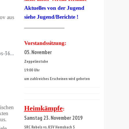
Aktuelles von der Jugend
siehe Jugend/Berichte !
pov aus
____________________________
Vorstandssitzung:
05. November
ips-36…
Zeppelinstube
19:00 Uhr
um zahlreiches Erscheinen wird gebeten
hischen
Heimkämpfe
:
kten
Samstag 23. November 2019
aus.
SRC Rebels vs. KSV Hemsbach S
ele