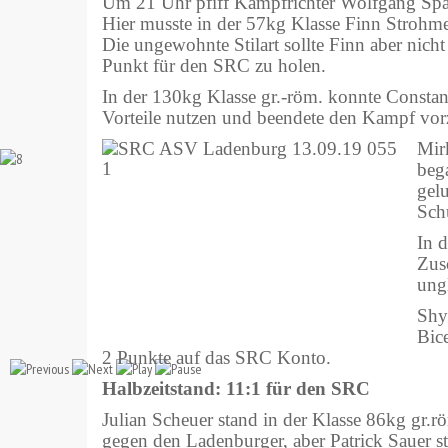
Um 21 Uhr pfiff Kampfrichter Wolfgang Spä
Hier musste in der 57kg Klasse Finn Strohmer
Die ungewohnte Stilart sollte Finn aber nic
Punkt für den SRC zu holen.
In der 130kg Klasse gr.-röm. konnte Constan
Vorteile nutzen und beendete den Kampf vorz
Mir
beg
gel
Sch
In d
Zus
ung
Shy
Bic
2 Punkte auf das SRC Konto.
Halbzeitstand: 11:1 für den SRC
Julian Scheuer stand in der Klasse 86kg gr.r
gegen den Ladenburger, aber Patrick Sauer ste