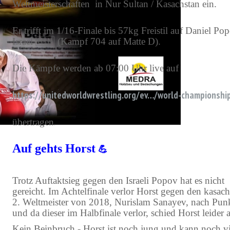
Weltmeisterschaften in Nur Sultan / Kasachstan ein.
Er trifft im 1/16-Finale bis 57kg Freistil auf Daniel Po
Israel 🇭🇳 (Kampf 704 auf Matte D).
Die Kämpfe werden ab 07:00 Uhr live auf
https://unitedworldwrestling.org/ev…/world-championsh
übertragen
.
Auf gehts Horst
💪
Trotz Auftaktsieg gegen den Israeli Popov hat es nicht
gereicht. Im Achtelfinale verlor Horst gegen den kasac
2. Weltmeister von 2018, Nurislam Sanayev, nach Pun
und da dieser im Halbfinale verlor, schied Horst leider 
Kein Beinbruch - Horst ist noch jung und kann noch vi