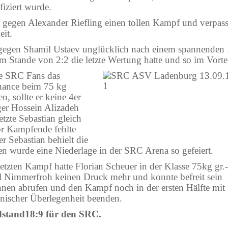
fiziert wurde.
t gegen Alexander Riefling einen tollen Kampf und verpass
it.
l gegen Shamil Ustaev unglücklich nach einem spannende
 Stande von 2:2 die letzte Wertung hatte und so im Vortei
e SRC Fans das
hance beim 75 kg
n, sollte er keine 4er
er Hossein Alizadeh
tzte Sebastian gleich
r Kampfende fehlte
r Sebastian behielt die
en wurde eine Niederlage in der SRC Arena so gefeiert.
letzten Kampf hatte Florian Scheuer in der Klasse 75kg gr.
l Nimmerfroh keinen Druck mehr und konnte befreit sein
nen abrufen und den Kampf noch in der ersten Hälfte mit
hnischer Überlegenheit beenden.
stand18:9 für den SRC.