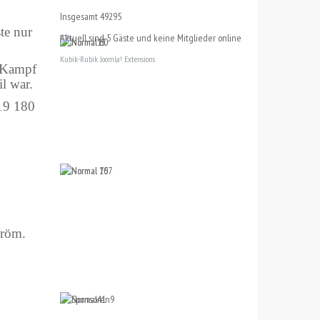
Insgesamt
49295
te nur
Aktuell sind 5 Gäste und keine Mitglieder online
Kubik-Rubik Joomla! Extensions
n Kampf
l war.
-röm.