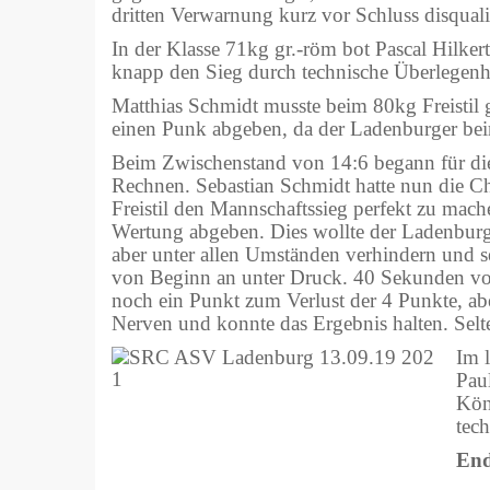
dritten Verwarnung kurz vor Schluss disquali
In der Klasse 71kg gr.-röm bot Pascal Hilker
knapp den Sieg durch technische Überlegenhe
Matthias Schmidt musste beim 80kg Freisti
einen Punk abgeben, da der Ladenburger beim
Beim Zwischenstand von 14:6 begann für di
Rechnen. Sebastian Schmidt hatte nun die C
Freistil den Mannschaftssieg perfekt zu mache
Wertung abgeben. Dies wollte der Ladenburg
aber unter allen Umständen verhindern und se
von Beginn an unter Druck. 40 Sekunden vo
noch ein Punkt zum Verlust der 4 Punkte, abe
Nerven und konnte das Ergebnis halten. Selt
Im 
Pau
Kön
tec
End